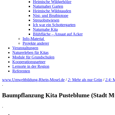
Heimische Wildgehölze
Naturnaher Garten
Heimische Wildstauden
Nist- und Brutbiotope
Streuobstwiesen
Ich war ein Schottergarten
Naturnahe Kita
Blühfläche – Ansaat auf Acker
Info-Material
Projekte anderer
Veranstaltungen
Naturerleben für Kitas
Module für Grundschulen
Kooperationspartner
Lernorte in der Region
Referenten
www.Umweltbildung-Rhein-Mosel.de
/
2:
Mehr als nur Grün
/
2.4:
M
.
Baumpflanzung Kita Pusteblume (Stadt M
.