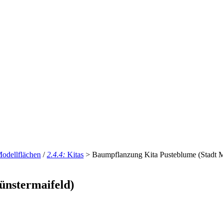
odellflächen
/
2.4.4:
Kitas
>
Baumpflanzung Kita Pusteblume (Stadt M
ünstermaifeld)